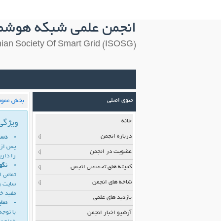
انجمن علمی شبکه هوشمن
(Iranian Society Of Smart Grid (ISOSG
منوی اصلی
بخش عموم
خانه
ویژگی 
درباره انجمن
دست
پس از 
عضویت در انجمن
را داری
نگه
کمیته های تخصصی انجمن
تمامی 
شاخه های انجمن
سایت رد
مفید خو
بازدید های علمی
نما
با توجه
آرشیو اخبار انجمن