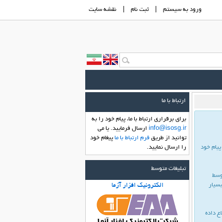
ورود به سيستم
|
ثبت نام
|
نقشه سايت
ارتباط با ما
براي برقراري ارتباط با ما، پیام خود را به
info@isosg.ir
ارسال فرماييد. یا می
توانید از طریق
فرم ارتباط با ما
پیغام خود
یام خود
را ارسال نمایید.
تبلیغات متوسط
وسط
بسیار
الکترونیک افزار آزما
ع داده