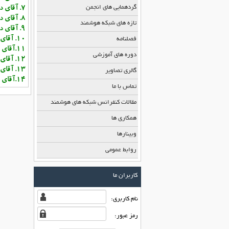
گردهمایی های انجمن
7.
آقای
دک
8.
آقای
د
تازه های شبکه هوشمند
9.
آقای
د
10.
آقای
فصلنامه
11.
آقای
د
دوره های آموزشی
12.
آقای
13.
آقای
گالری تصاویر
14.
آقای
تماس با ما
مقالات کنفرانس شبکه های هوشمند
همکاری ها
وبینارها
روابط عمومی
کاربران ما
نام كاربری:
رمز عبور: