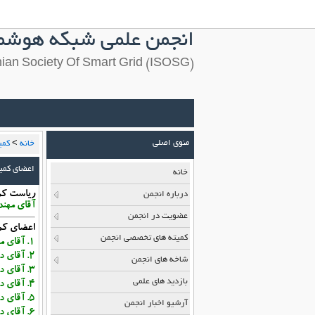
انجمن علمی شبکه هوشمن
(Iranian Society Of Smart Grid (ISOSG
منوی اصلی
خانه
>
کمی
اعضای کمی
خانه
ریاست کمی
درباره انجمن
آقای مهن
عضویت در انجمن
اعضای کمی
کمیته های تخصصی انجمن
1.
آقای
مه
2.
آقای
دک
شاخه های انجمن
3.
آقای
دک
بازدید های علمی
4.
آقای
د
5.
آقای
د
آرشیو اخبار انجمن
6.
آقای
دک