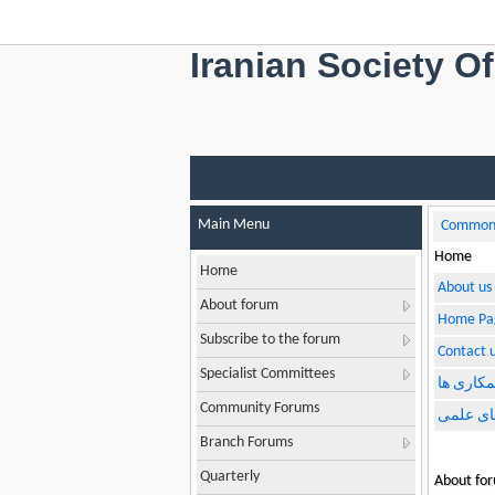
Iranian Society O
Main Menu
Common 
Home
Home
About us
About forum
Home Pa
Subscribe to the forum
Contact 
Specialist Committees
کاری ها
Community Forums
های علمی
Branch Forums
Quarterly
About fo